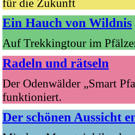
für die Zukunft
Ein Hauch von Wildnis
Auf Trekkingtour im Pfälz
Radeln und rätseln
Der Odenwälder „Smart Pfad
funktioniert.
Der schönen Aussicht e