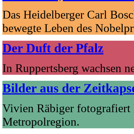
Das Heidelberger Carl Bosc
bewegte Leben des Nobelpre
Der Duft der Pfalz
In Ruppertsberg wachsen ne
Bilder aus der Zeitkaps
Vivien Räbiger fotografiert 
Metropolregion.